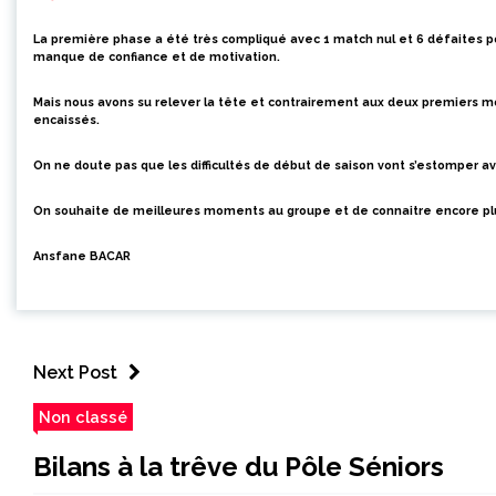
La p
remière phase
a été
très compliqué avec 1 match nul et 6 défaites p
manque de confiance et de motivation.
Mais nous avons su relever la tête et contrairement aux deux premiers
encaissés.
On ne doute pas que les difficultés de début de saison vont s’estomper a
On souhaite
de meilleures moments au groupe et de connaitre encore plus
Ansfane BACAR
Next Post
Non classé
Bilans à la trêve du Pôle Séniors