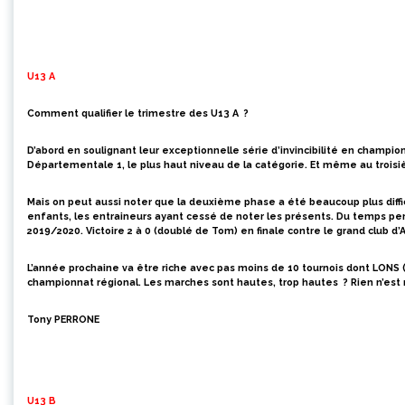
U13 A
Comment qualifier le trimestre des U13 A ?
D’abord en soulignant leur exceptionnelle série d’invincibilité en champi
Départementale 1, le plus haut niveau de la catégorie. Et même au troisi
Mais on peut aussi noter que la deuxième phase a été beaucoup plus difficile
enfants, les entraineurs ayant cessé de noter les présents. Du temps pe
2019/2020. Victoire 2 à 0 (doublé de Tom) en finale contre le grand club d’
L’année prochaine va être riche avec pas moins de 10 tournois dont LONS 
championnat régional. Les marches sont hautes, trop hautes ? Rien n’est m
Tony PERRONE
U13 B