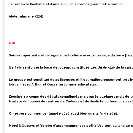
Je
re
mercie Ibrahima et Aymeric qui m
‘accompagnent cette saison.
Abderrahmane KEBE
U10
Saison importante et catégorie particulière avec la passage du jeu à 5 au 
Il a fallu renforcer la base de joueurs constitués des U9 du club de la sa
Le groupe est constitué de 21 licenciés et il est malheureusement très h
loisirs » avec Arthur et Oussama comme éducateurs.
L’équipe 1 a connu des débuts compliqués mais après quelques mois de trava
finaliste du tournoi de rentrée de Cadours et de finaliste du tournoi en sa
On espère commencer l’année 2020 aussi bien que la fin de 2019.
Merci à Ouways et Yerobe d’accompagner ces petits U10 tout au long de c