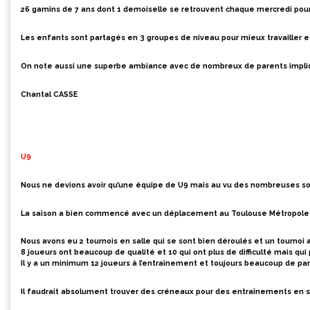
26 gamins de 7 ans dont 1 demoiselle se retrouvent chaque mercredi pou
Les enfants sont partagés en 3 groupes de niveau pour mieux travailler et
On note aussi une superbe ambiance avec de nombreux de parents impl
Chantal CASSE
U9
Nous ne devions avoir qu’une équipe
de U9
mais au vu des nombreuses soll
La saison a bien commencé avec un déplacement au Toulouse Métropole p
Nous avons eu 2 tournois en salle qui se sont bien déroulés et un tournoi 
8 joueurs ont beaucoup de qualité et 10 qui ont plus de difficulté mais qui
Il y a un minimum 12 joueurs à l’entraînement et toujours beaucoup de pa
Il faudrait absolument trouver des créneaux pour des entraînements en sall