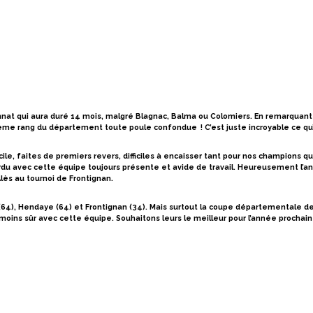
onnat qui aura duré 14 mois, malgré Blagnac, Balma ou Colomiers. En remarquant
ème rang du département toute poule confondue ! C’est juste incroyable ce qu’
, faites de premiers revers, difficiles à encaisser tant pour nos champions que po
rdu avec cette équipe toujours présente et avide de travail. Heureusement l’a
Alès au tournoi de Frontignan.
(64), Hendaye (64) et Frontignan (34). Mais surtout la coupe départementale de
oins sûr avec cette équipe. Souhaitons leurs le meilleur pour l’année prochain