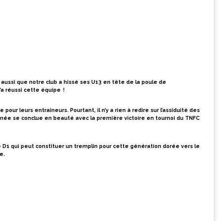
 aussi que notre club a hissé ses U13 en tête de la poule de
a réussi cette équipe !
ur leurs entraîneurs. Pourtant, il n’y a rien à redire sur l’assiduité des
nnée se conclue en beauté avec la première victoire en tournoi du TNFC
 D1 qui peut constituer un tremplin pour cette génération dorée vers le
e.