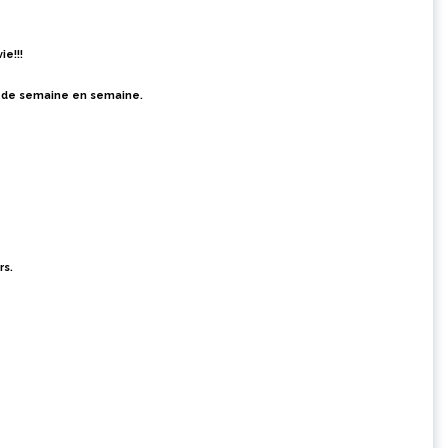
ie!!!
nt de semaine en semaine.
rs.