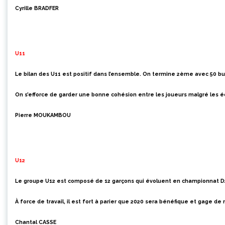
Cyrille BRADFER
U11
Le bilan des U11 est positif dans l’ensembl
e. On termine 2ème avec 50 b
O
n s’efforce de garder une bonne cohésion entre les joueurs malgré les é
Pierre MOUKAMBOU
U12
Le groupe U12 est composé de 12 garçons qui évoluent en championnat D2 
À force de travail, il est fort à parier que 2020 sera bénéfique et gage de
Chantal CASSE