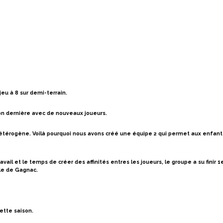
jeu à 8 sur demi-terrain.
ison dernière avec de nouveaux joueurs.
étérogène. Voilà pourquoi nous avons créé une équipe 2 qui permet aux enfants
il et le temps de créer des affinités entres les joueurs, le groupe a su finir 1e
lle de Gagnac.
ette saison.