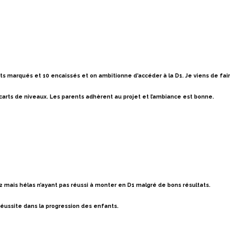
uts
marqués
et
10 encaissés et on ambitionne d’accéder à la D1
.
J
e viens de fa
carts de niveaux. Les parents adhèrent au projet et l’ambiance est bonne.
mais hélas n’ayant pas réussi à monter en D1 malgré de bons résultats.
 réussite dans la progression des enfants.