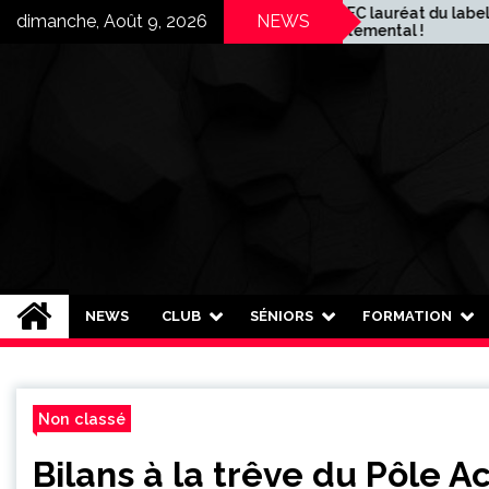
Skip
Le TNFC lauréat du label
dimanche, Août 9, 2026
NEWS
départemental !
to
content
Toulouse Nord FC
Plus qu'un club, une famille !
NEWS
CLUB
SÉNIORS
FORMATION
Non classé
Bilans à la trêve du Pôle 