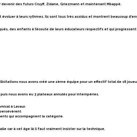
r devenir des futurs
Cruyff
, Zidane,
Griezmann
et maintenant
Mbappé
.
 évoluer à leurs rythmes. Ils sont tous très assidus et montrent beaucoup d’env
iqués
, des enfants à l’écoute de leurs éducateurs respectifs et qui progresse
icitations nous avons créé une 2ème équipe pour un effectif total de 18 joueu
uis nous avons eu 3 plateaux annulés pour intempéries.
amical à Lavaur.
 persévèrent.
rents qui accompagnent la catégorie.
e car à cet âge là il faut vraiment insister sur la technique.