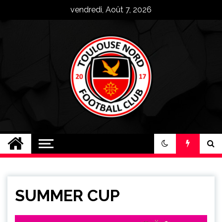
Skip
vendredi, Août 7, 2026
to
content
Toulouse Nord FC
Plus qu'un club, une famille !
SUMMER CUP