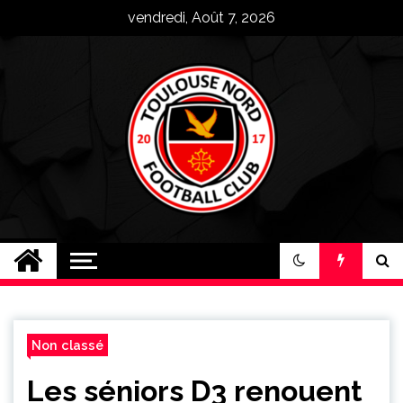
Skip
vendredi, Août 7, 2026
to
content
Toulouse Nord FC
Plus qu'un club, une famille !
Non classé
Les séniors D3 renouent