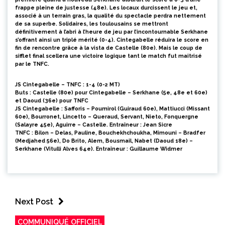
frappe pleine de justesse (48e). Les locaux durcissent le jeu et,
associé à un terrain gras, la qualité du spectacle perdra nettement
de sa superbe. Solidaires, les toulousains se mettront
définitivement à l’abri à l’heure de jeu par l’incontournable Serkhane
s’offrant ainsi un triplé mérité (0-4). Cintegabelle réduira le score en
fin de rencontre grâce à la vista de Castelle (80e). Mais le coup de
sifflet final scellera une victoire logique tant le match fut maitrisé
par le TNFC.
JS Cintegabelle – TNFC : 1-4
(0-2 MT)
Buts :
Castelle (80e) pour Cintegabelle – Serkhane (5e, 48e et 60e)
et Daoud (36e) pour TNFC
JS Cintegabelle :
Safforis – Poumirol (Guiraud 60e), Mattiucci (Missant
60e), Bourronet, Lincetto – Queraud, Servant, Nieto, Fonquergne
(Salayre 45e), Aguirre – Castelle.
Entraîneur
: Jean Sicre
TNFC :
Bilon – Delas, Pauline, Bouchekhchoukha, Mimouni – Bradfer
(Medjahed 56e), Do Brito, Alem, Bousmail, Nabet (Daoud 18e) –
Serkhane (Vitulli Alves 64e).
Entraîneur
: Guillaume Widmer
Next Post
COMMUNIQUÉ OFFICIEL