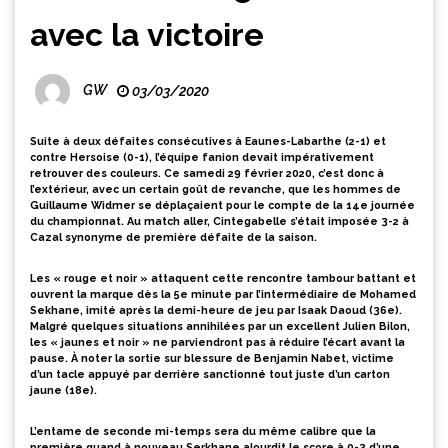
avec la victoire
GW
03/03/2020
Suite à deux défaites consécutives à Eaunes-Labarthe (2-1) et
contre Hersoise (0-1), l’équipe fanion devait impérativement
retrouver des couleurs. Ce samedi 29 février 2020, c’est donc à
l’extérieur, avec un certain goût de revanche, que les hommes de
Guillaume Widmer se déplaçaient pour le compte de la 14e journée
du championnat. Au match aller, Cintegabelle s’était imposée 3-2 à
Cazal synonyme de première défaite de la saison.
Les « rouge et noir » attaquent cette rencontre tambour battant et
ouvrent la marque dès la 5e minute par l’intermédiaire de Mohamed
Sekhane, imité après la demi-heure de jeu par Isaak Daoud (36e).
Malgré quelques situations annihilées par un excellent Julien Bilon,
les « jaunes et noir » ne parviendront pas à réduire l’écart avant la
pause. À noter la sortie sur blessure de Benjamin Nabet, victime
d’un tacle appuyé par derrière sanctionné tout juste d’un carton
jaune (18e).
L’entame de seconde mi-temps sera du même calibre que la
première quand à nouveau Serkhane alourdit le score à 0-3 d’une