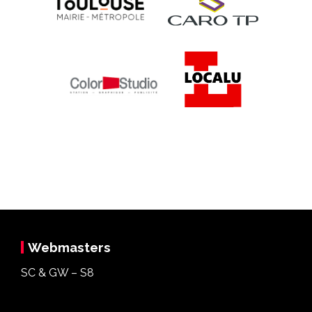
Webmasters
SC & GW – S8