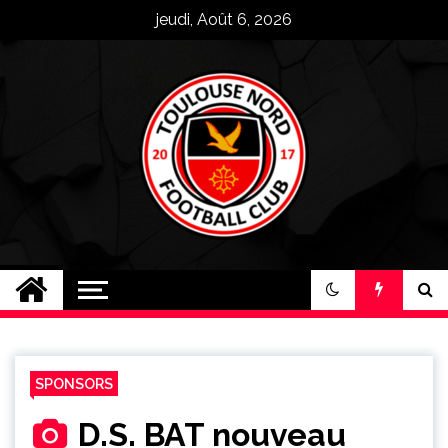
Skip
jeudi, Août 6, 2026
to
content
Toulouse Nord FC
Plus qu'un club, une famille !
SPONSORS
D.S. BAT nouveau