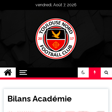
Skip
vendredi, Août 7, 2026
to
content
Toulouse Nord FC
Plus qu'un club, une famille !
Bilans Académie