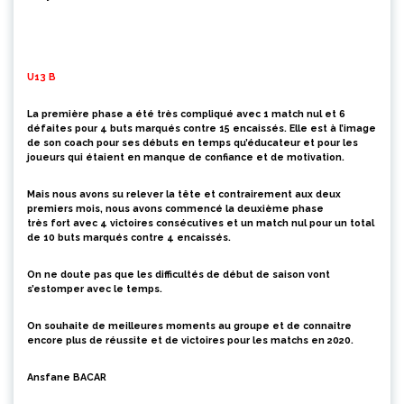
U13 B
La p
remière phase
a été
très compliqué avec 1 match nul et 6
défaites pour 4 buts marqués contre 15 encaissés.
Elle est à
l’image
de son coach pour ses débuts en temps qu’éducateur
et pour les
joueurs qui étaient en manque de confiance et de motivation.
Mais nous avons su relever la tête et contrairement aux deux
premiers mois, nous avons commencé la deuxième phase
très
fort
avec 4 victoires consécutives et un match nul pour un total
de 10 buts marqués contre 4 encaissés.
On ne doute pas que les difficultés de début de saison vont
s’estomper avec le temps.
On souhaite
de meilleures moments au groupe et de connaitre
encore plus de réussite et de victoires pour les matchs en 2020.
Ansfane BACAR