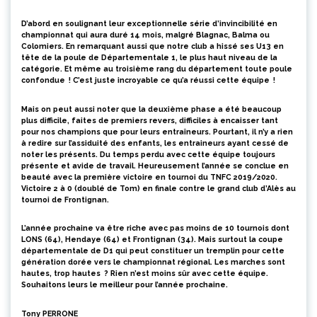
D’abord en soulignant leur exceptionnelle série d’invincibilité en
championnat qui aura duré 14 mois, malgré Blagnac, Balma ou
Colomiers. En remarquant aussi que notre club a hissé ses U13 en
tête de la poule de Départementale 1, le plus haut niveau de la
catégorie. Et même au troisième rang du département toute poule
confondue ! C’est juste incroyable ce qu’a réussi cette équipe !
Mais on peut aussi noter que la deuxième phase a été beaucoup
plus difficile, faites de premiers revers, difficiles à encaisser tant
pour nos champions que pour leurs entraîneurs. Pourtant, il n’y a rien
à redire sur l’assiduité des enfants, les entraineurs ayant cessé de
noter les présents. Du temps perdu avec cette équipe toujours
présente et avide de travail. Heureusement l’année se conclue en
beauté avec la première victoire en tournoi du TNFC 2019/2020.
Victoire 2 à 0 (doublé de Tom) en finale contre le grand club d’Alès au
tournoi de Frontignan.
L’année prochaine va être riche avec pas moins de 10 tournois dont
LONS (64), Hendaye (64) et Frontignan (34). Mais surtout la coupe
départementale de D1 qui peut constituer un tremplin pour cette
génération dorée vers le championnat régional. Les marches sont
hautes, trop hautes ? Rien n’est moins sûr avec cette équipe.
Souhaitons leurs le meilleur pour l’année prochaine.
Tony PERRONE