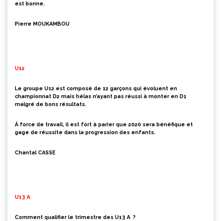
est bonne.
Pierre MOUKAMBOU
U12
Le groupe U12 est composé de 12 garçons qui évoluent en
championnat D2 mais hélas n’ayant pas réussi à monter en D1
malgré de bons résultats.
À force de travail, il est fort à parier que 2020 sera bénéfique et
gage de réussite dans la progression des enfants.
Chantal CASSE
U13 A
Comment qualifier le trimestre des U13 A ?