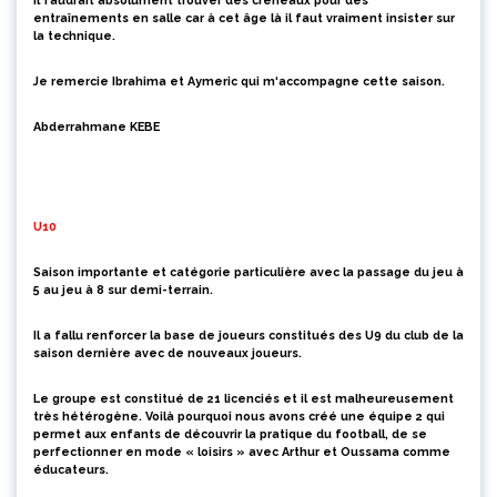
Il faudrait absolument trouver des créneaux pour des
entraînements en salle car à cet âge là il faut vraiment insister sur
la technique.
Je
re
mercie Ibrahima et Aymeric qui m
‘accompagne cette saison.
Abderrahmane KEBE
U10
Saison importante et catégorie particulière avec la passage du jeu à
5 au jeu à 8 sur demi-terrain.
Il a fallu renforcer la base de joueurs constitués des U9 du club de la
saison dernière avec de nouveaux joueurs.
Le groupe est constitué de 21 licenciés et il est malheureusement
très hétérogène. Voilà pourquoi nous avons créé une équipe 2 qui
permet aux enfants de découvrir la pratique du football, de se
perfectionner en mode « loisirs » avec Arthur et Oussama comme
éducateurs.