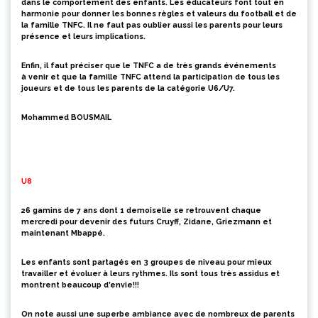
dans le comportement des enfants.
Les éducateurs font tout en
harmonie pour donner les bonnes règles et valeurs du football et de
la famille TNFC.
Il ne faut pas oublier aussi les parents pour
leurs
présence
et leurs implications.
Enfin, il faut préciser que le TNFC a de très grands événements
à venir et que la famille TNFC attend la participation de tous les
joueurs et de tous les parents de la catégorie U6/U7
.
Mohammed BOUSMAIL
U8
26 gamins de 7 ans dont 1 demoiselle se retrouvent chaque
mercredi pour devenir des futurs
Cruyff
, Zidane,
Griezmann
et
maintenant
Mbappé
.
Les enfants sont partagés en 3 groupes de niveau pour mieux
travailler et évoluer à leurs rythmes. Ils sont tous très assidus et
montrent beaucoup d’envie!!!
On note aussi une superbe ambiance avec de nombreux de parents