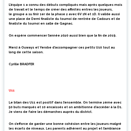
L’équipe 1 a connu des débuts compliqués mais après quelques mois
de travail et le temps de créer des affinités entres les joueurs,
le groupe a su finir 1er de la phase 2 avec 6V 1N et 1D. Il valide aussi
une place de Demi finaliste du tournoi de rentrée de Cadours et de
finaliste du tournoi en salle de Gagnac.
On espère commencer l’année 2020 aussi bien que la fin de 2019.
Merci à Ouways et Yerobe d’accompagner ces petits U10 tout au
long de cette saison.
Cyrille BRADFER
U11
Le bilan des U11 est positif dans l’ensembl
e. On termine 2ème avec
50 buts
marqués
et
10 encaissés et on ambitionne d’accéder à la D1
.
J
e viens de faire les démarches
auprès du district.
O
n s’efforce de garder une bonne cohésion entre les joueurs malgré
les écarts de niveaux. Les parents adhèrent au projet et l’ambiance