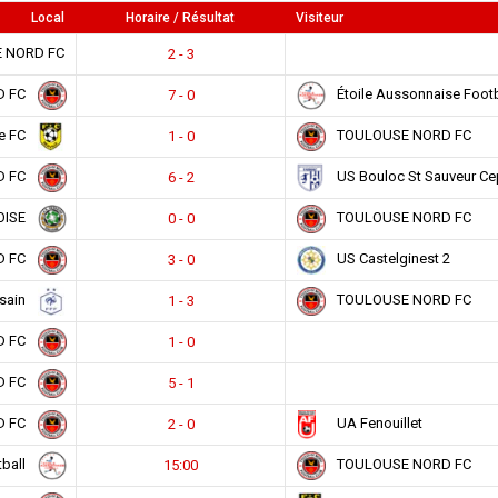
Local
Horaire / Résultat
Visiteur
 NORD FC
2 - 3
D FC
Étoile Aussonnaise Footb
7 - 0
le FC
TOULOUSE NORD FC
1 - 0
D FC
US Bouloc St Sauveur Ce
6 - 2
OISE
TOULOUSE NORD FC
0 - 0
D FC
US Castelginest 2
3 - 0
sain
TOULOUSE NORD FC
1 - 3
D FC
1 - 0
D FC
5 - 1
D FC
UA Fenouillet
2 - 0
tball
TOULOUSE NORD FC
15:00