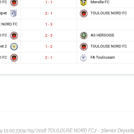
D FC
Merville FC
1 - 1
Cepet
TOULOUSE NORD FC
2 - 1
 NORD FC
1 - 3
D FC
AS HERSOISE
2 - 3
est 2
TOULOUSE NORD FC
1 - 2
D FC
FA Toulousain
2 - 1
09-09 15:00:3309/09/2018 TOULOUSE NORD FC2 - 3Senior Dépa