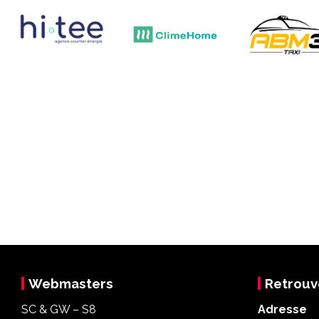
Webmasters
Retrouv
SC & GW – S8
Adresse