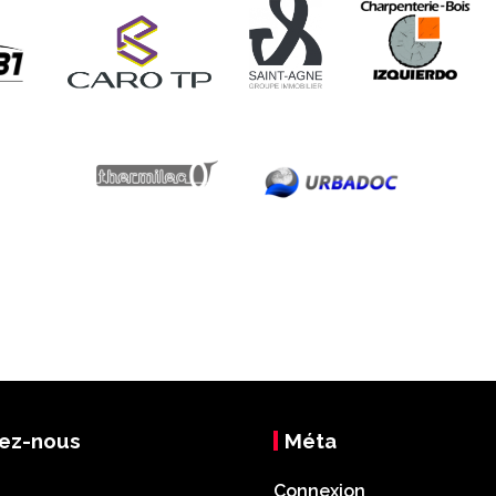
ez-nous
Méta
Connexion