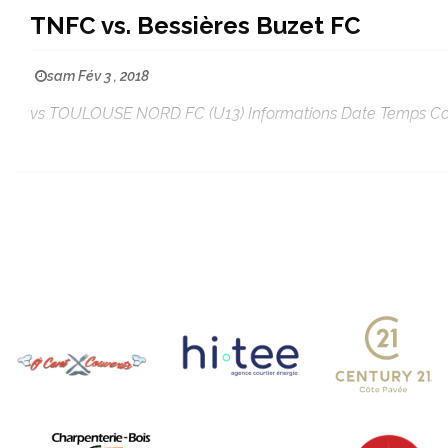
TNFC vs. Bessières Buzet FC
sam Fév 3 , 2018
vs TOULOUSE NORD FC (U13) Informations Date Temps Comp