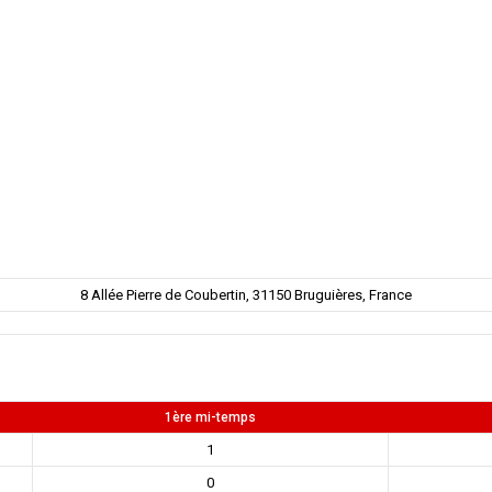
8 Allée Pierre de Coubertin, 31150 Bruguières, France
1ère mi-temps
1
0