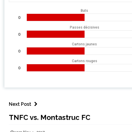
Buts
0
Passes décisives
0
Cartons jaunes
0
Cartons rouges
0
Next Post
TNFC vs. Montastruc FC