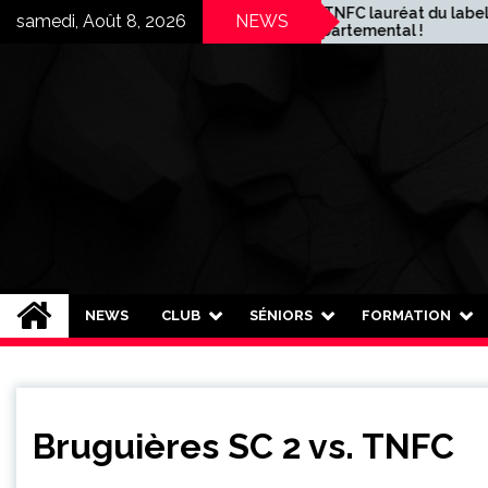
Skip
Le TNFC lauréat du label
samedi, Août 8, 2026
NEWS
départemental !
to
content
Toulouse Nord FC
Plus qu'un club, une famille !
NEWS
CLUB
SÉNIORS
FORMATION
Bruguières SC 2 vs. TNFC