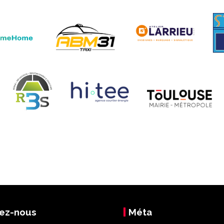
ez-nous
Méta