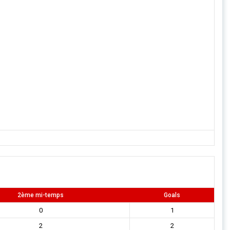
2ème mi-temps
Goals
0
1
2
2