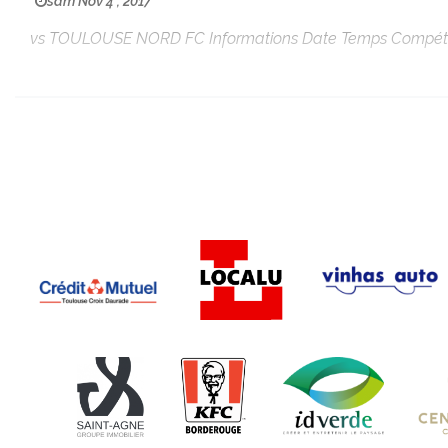
sam Nov 4 , 2017
vs TOULOUSE NORD FC Informations Date Temps Compétition