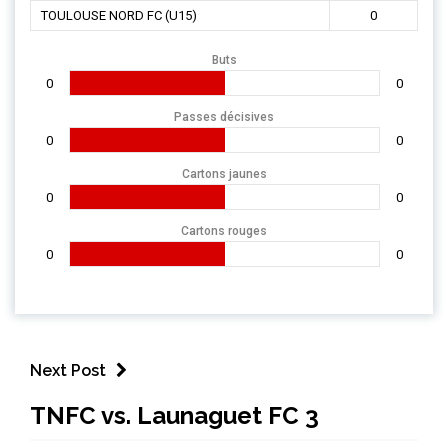
TOULOUSE NORD FC (U15)
0
Buts
0
0
Passes décisives
0
0
Cartons jaunes
0
0
Cartons rouges
0
0
Next Post
TNFC vs. Launaguet FC 3