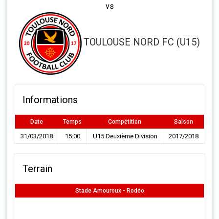
vs
TOULOUSE NORD FC (U15)
Informations
Date
Temps
Compétition
Saison
31/03/2018
15:00
U15 Deuxième Division
2017/2018
Terrain
Stade Amouroux - Rodéo