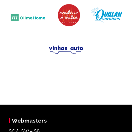
Webmasters
SC & GW – S8