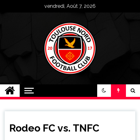
Skip
vendredi, Août 7, 2026
to
content
Toulouse Nord FC
Plus qu'un club, une famille !
Rodeo FC vs. TNFC