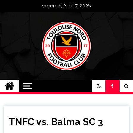
Skip
vendredi, Août 7, 2026
to
content
Toulouse Nord FC
Plus qu'un club, une famille !
TNFC vs. Balma SC 3