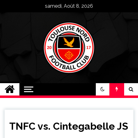
Skip
samedi, Août 8, 2026
to
content
Toulouse Nord FC
Plus qu'un club, une famille !
TNFC vs. Cintegabelle JS