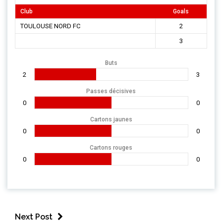
Club
Goals
TOULOUSE NORD FC
2
3
Buts
2
3
Passes décisives
0
0
Cartons jaunes
0
0
Cartons rouges
0
0
Next Post