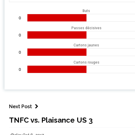
Buts
0
Passes décisives
0
Cartons jaunes
0
Cartons rouges
0
Next Post
TNFC vs. Plaisance US 3