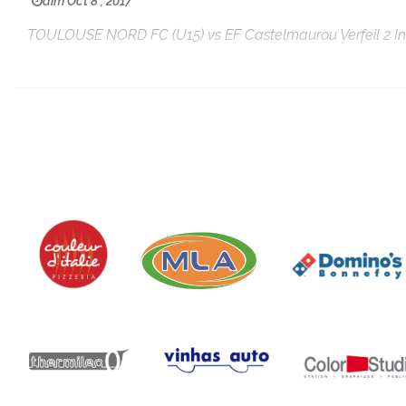
dim Oct 8 , 2017
TOULOUSE NORD FC (U15) vs EF Castelmaurou Verfeil 2 Inf