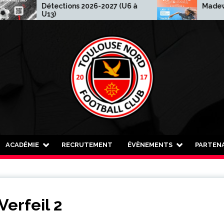
Détections 2026-2027 (U6 à
Madewis Cup 20
U13)
ACADÉMIE
RECRUTEMENT
ÉVÈNEMENTS
PARTENA
erfeil 2