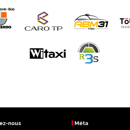
ez-nous
Méta