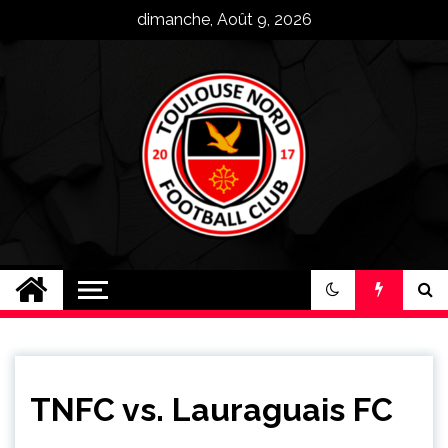
Skip
dimanche, Août 9, 2026
to
content
Toulouse Nord FC
Plus qu'un club, une famille !
TNFC vs. Lauraguais FC