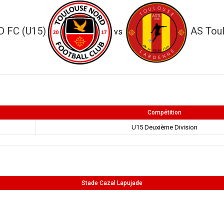
 FC (U15)
AS Tou
vs
Compétition
U15 Deuxième Division
Stade Cazal Lapujade