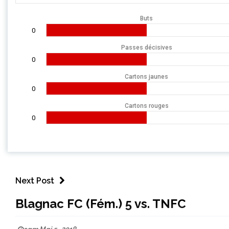
Buts
0
Passes décisives
0
Cartons jaunes
0
Cartons rouges
0
Next Post
Blagnac FC (Fém.) 5 vs. TNFC