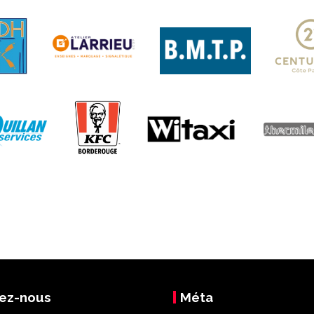
ez-nous
Méta