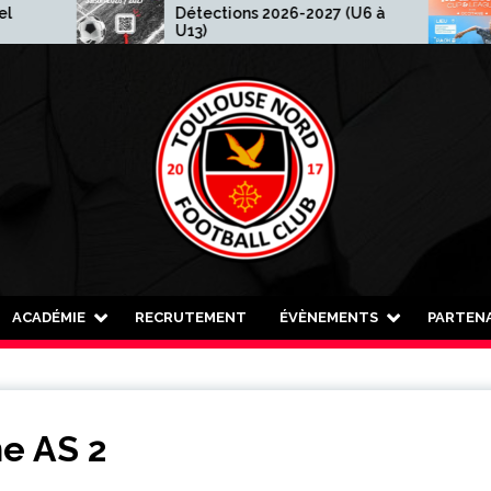
Détections 2026-2027 (U6 à
Madew
U13)
ACADÉMIE
RECRUTEMENT
ÉVÈNEMENTS
PARTENA
e AS 2