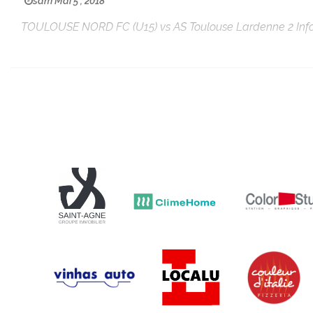
sam Mai 5 , 2018
TOULOUSE NORD FC (U15) vs AS Toulouse Lardenne 2 Infor