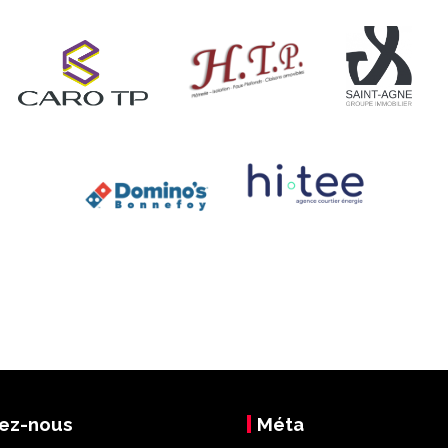
ez-nous
Méta