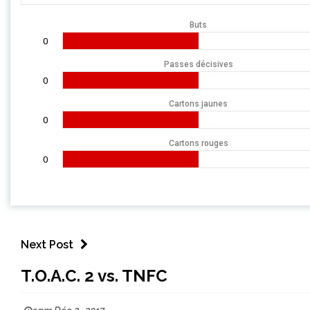
Buts
0
Passes décisives
0
Cartons jaunes
0
Cartons rouges
0
Next Post
T.O.A.C. 2 vs. TNFC