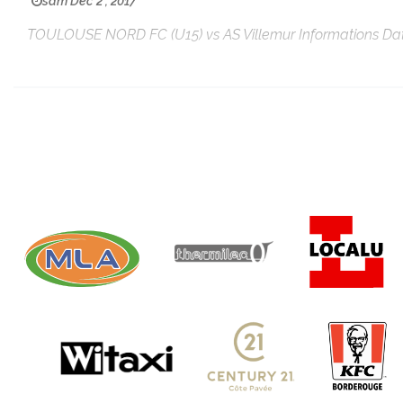
sam Déc 2 , 2017
TOULOUSE NORD FC (U15) vs AS Villemur Informations Date