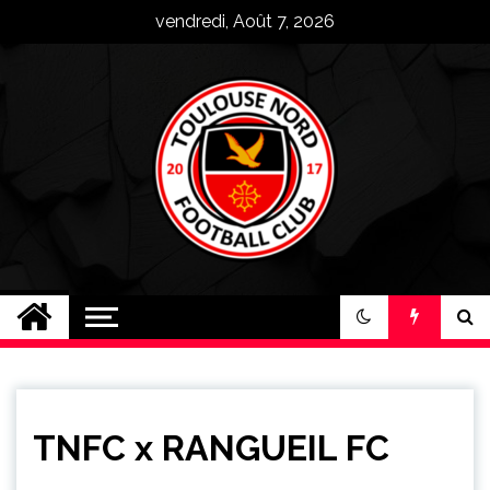
Skip
vendredi, Août 7, 2026
to
content
Toulouse Nord FC
Plus qu'un club, une famille !
TNFC x RANGUEIL FC