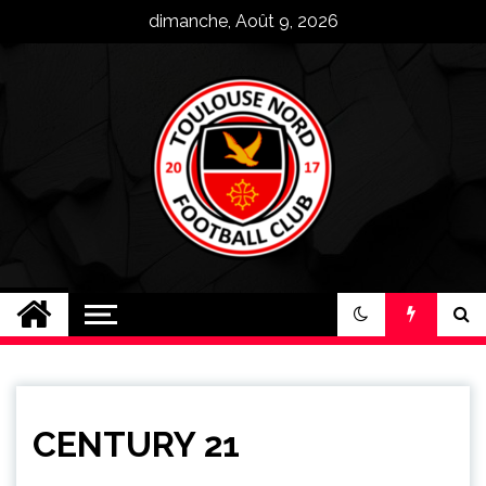
Skip
dimanche, Août 9, 2026
to
content
Toulouse Nord FC
Plus qu'un club, une famille !
CENTURY 21