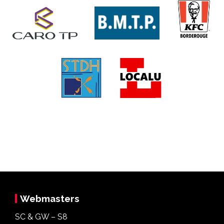
Webmasters
SC & GW – S8