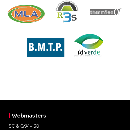
Webmasters
SC & GW – S8