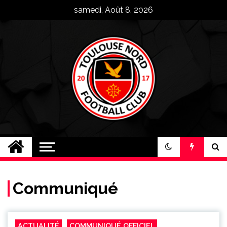
Skip
samedi, Août 8, 2026
to
content
Toulouse Nord FC
Plus qu'un club, une famille !
Communiqué
ACTUALITÉ
COMMUNIQUÉ OFFICIEL