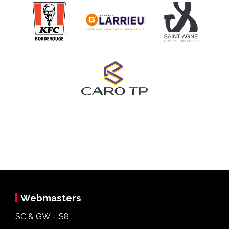
Webmasters
SC & GW – S8