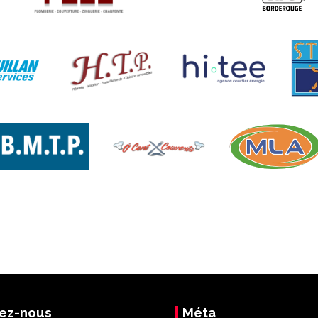
ez-nous
Méta