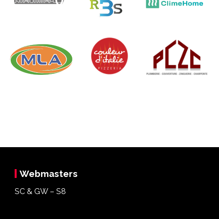
Webmasters
SC & GW – S8