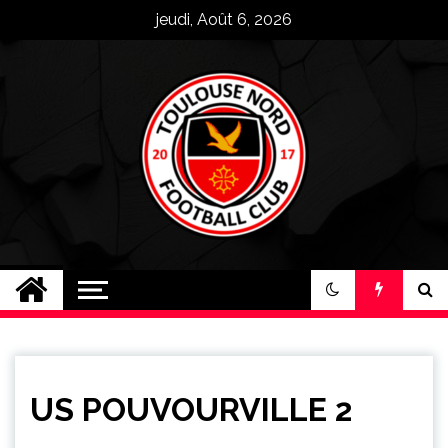
Skip
jeudi, Août 6, 2026
to
content
Toulouse Nord FC
Plus qu'un club, une famille !
US POUVOURVILLE 2