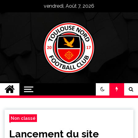
Skip
vendredi, Août 7, 2026
to
content
Toulouse Nord FC
Plus qu'un club, une famille !
Non classé
Lancement du site