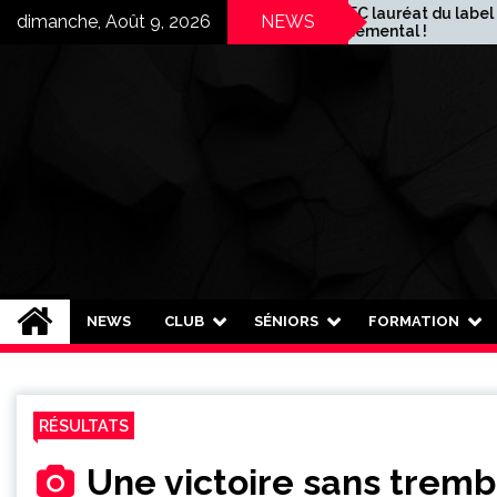
Skip
Le TNFC lauréat du label
dimanche, Août 9, 2026
NEWS
départemental !
to
content
Toulouse Nord FC
Plus qu'un club, une famille !
NEWS
CLUB
SÉNIORS
FORMATION
RÉSULTATS
Une victoire sans tremb