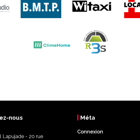
ez-nous
Méta
Connexion
 Lapujade - 20 rue