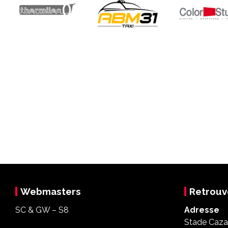
Webmasters
Retrouv
SC & GW – S8
Adresse
Stade Cazal