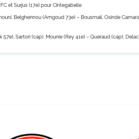
C et Surjus (17e) pour Cintegabelle
mouni, Belghennou (Amgoud 73e) – Bousmail, Osinde Camara (
57e), Sartori (cap), Mounie (Rey 41e) – Queraud (cap), Delaco