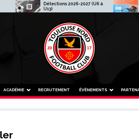
Détections 2026-2027 (U6 à
Madewis Cup
U13)
ACADÉMIE
RECRUTEMENT
ÉVÈNEMENTS
PARTENA
ler