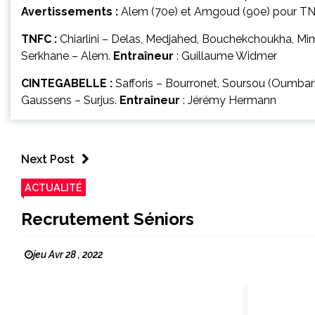
Avertissements :
Alem (70e) et Amgoud (90e) pour TNF
TNFC :
Chiarlini – Delas, Medjahed, Bouchekchoukha, Mi
Serkhane – Alem.
Entraîneur
: Guillaume Widmer
CINTEGABELLE :
Safforis – Bourronet, Soursou (Oumbark 
Gaussens – Surjus.
Entraîneur
: Jérémy Hermann
Next Post
ACTUALITÉ
Recrutement Séniors
jeu Avr 28 , 2022