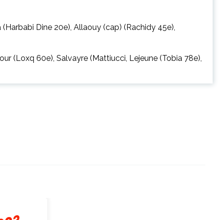
Harbabi Dine 20e), Allaouy (cap) (Rachidy 45e),
ur (Loxq 60e), Salvayre (Mattiucci, Lejeune (Tobia 78e),