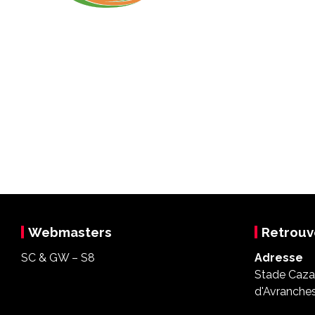
Webmasters
Retrouv
SC & GW – S8
Adresse
Stade Cazal
d'Avranche