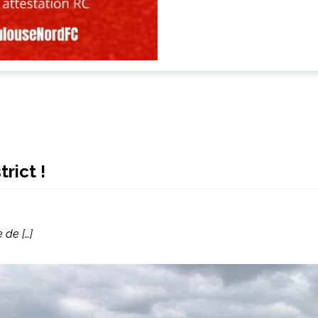
rict !
 de […]