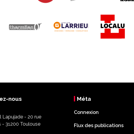
ez-nous
Méta
Connexion
 Lapujade - 20 rue
s - 31200 Toulouse
Flux des publications