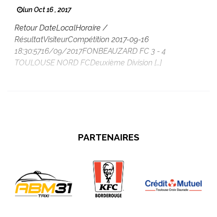
lun Oct 16 , 2017
Retour DateLocalHoraire /
RésultatVisiteurCompétition 2017-09-16
18:30:5716/09/2017FONBEAUZARD FC 3 - 4
TOULOUSE NORD FCDeuxième Division […]
PARTENAIRES