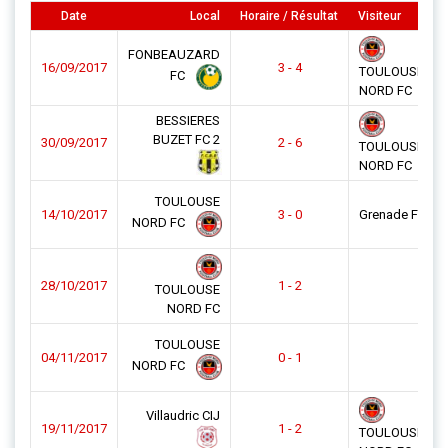
Date
Local
Horaire / Résultat
Visiteur
FONBEAUZARD
16/09/2017
3 - 4
TOULOUSE
FC
NORD FC
BESSIERES
BUZET FC 2
30/09/2017
2 - 6
TOULOUSE
NORD FC
TOULOUSE
14/10/2017
3 - 0
Grenade FC 2
NORD FC
28/10/2017
1 - 2
TOULOUSE
NORD FC
TOULOUSE
04/11/2017
0 - 1
NORD FC
Villaudric CIJ
19/11/2017
1 - 2
TOULOUSE