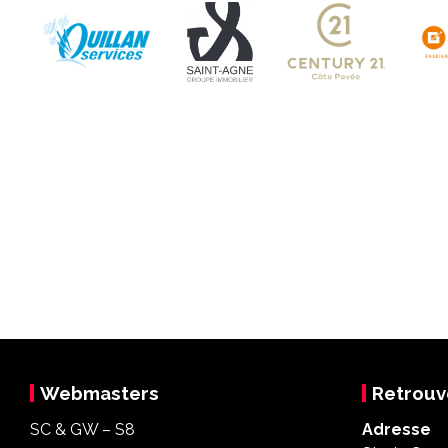
Webmasters
Retrouv
SC & GW – S8
Adresse