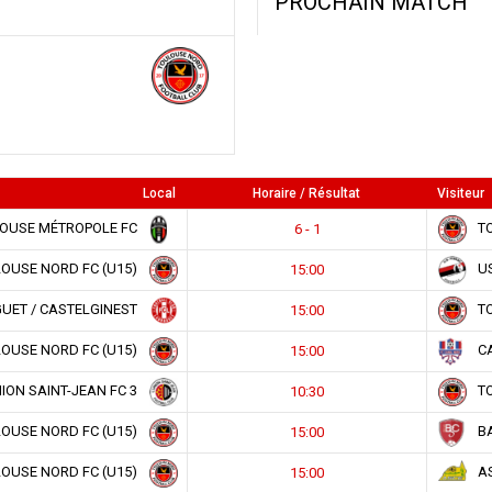
PROCHAIN MATCH
Local
Horaire / Résultat
Visiteur
OUSE MÉTROPOLE FC
TO
6 - 1
OUSE NORD FC (U15)
US
15:00
UET / CASTELGINEST
TO
15:00
OUSE NORD FC (U15)
CA
15:00
NION SAINT-JEAN FC 3
TO
10:30
OUSE NORD FC (U15)
BA
15:00
OUSE NORD FC (U15)
AS
15:00